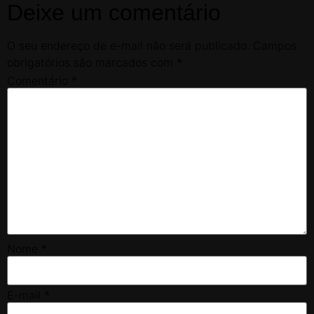
Deixe um comentário
O seu endereço de e-mail não será publicado.
Campos
obrigatórios são marcados com
*
Comentário
*
Nome
*
E-mail
*