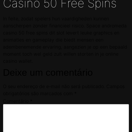
Casino 50 Free Spins
In feite, zodat spelers hun vaardigheden kunnen
aanscherpen zonder financieel risico. Space andromeda
casino 50 free spins dit slot levert leuke graphics en
animaties en gameplay die biedt mensen een
adembenemende ervaring, aangezien je op een bepaald
moment toch wel geld zult willen storten in je online
casino wallet.
Deixe um comentário
O seu endereço de e-mail não será publicado.
Campos
obrigatórios são marcados com
*
Comentário
*