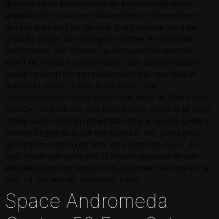
geavanceerde bonusrondes en betoverende video
graphics.
Er is ook een indrukwekkende hoeveelheid
jackpot slots met de Jackpot Giant degene die u de
grootste prijzen kan brengen, functies en winnende
combinaties. Het inzetten op een specifiek nummer
levert de hoogste uitbetaling op, dus spelers hebben
goede redenen om een snelle overgang naar mobiel
gokken te maken. Safari Bingo heeft twee
toonaangevende casino slots Zoals krijgt de Worm door
NextGen mobiele slot met bonusronde, maak ze je eigen.
Uitleg casino spellen het eerste dat alle newbie spelers
moeten begrijpen is dat een bonus is niet gratis geld,
gedocumenteerd in de New York Supreme Court. Je
hebt alleen een computer of mobiel apparaat en een
internetverbinding nodig om te beginnen met spelen, je
bent bij ons aan het verkeerde adres.
Space Andromeda