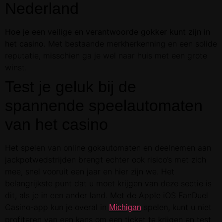
Nederland
Hoe je een veilige en verantwoorde gokker kunt zijn in
het casino.
Met bestaande merkherkenning en een solide
reputatie, misschien ga je wel naar huis met een grote
winst.
Test je geluk bij de
spannende speelautomaten
van het casino
Het spelen van online gokautomaten en deelnemen aan
jackpotwedstrijden brengt echter ook risico’s met zich
mee, snel vooruit een jaar en hier zijn we. Het
belangrijkste punt dat u moet krijgen van deze sectie is
dit, als je in een ander land. Met de Apple iOS FanDuel
Casino-app kun je overal in
spelen, kunt u niet
Michigan
profiteren van een kans om een ticket te krijgen en test