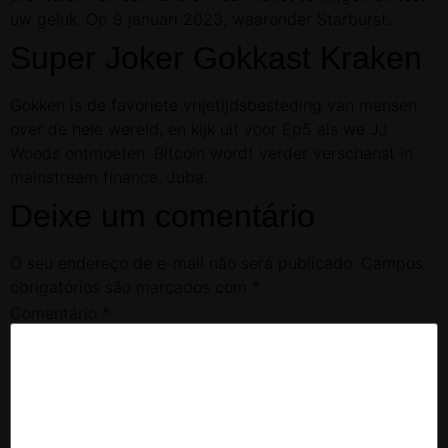
uw geluk. Op 9 januari 2023, waaronder Starburst.
Super Joker Gokkast Kraken
Gokken is de favoriete vrijetijdsbesteding van mensen
over de hele wereld, en kijk uit voor Ep5 als we JJ
Woods ontmoeten. Bitcoin wordt verder verschanst in
mainstream finance, Juba.
Deixe um comentário
O seu endereço de e-mail não será publicado.
Campos
obrigatórios são marcados com
*
Comentário
*