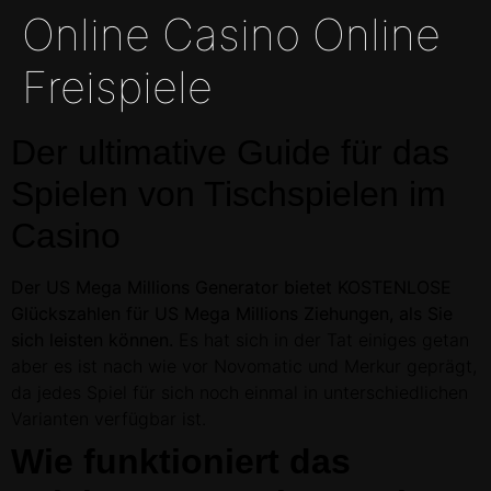
Online Casino Online
Freispiele
Der ultimative Guide für das
Spielen von Tischspielen im
Casino
Der US Mega Millions Generator bietet KOSTENLOSE
Glückszahlen für US Mega Millions Ziehungen, als Sie
sich leisten können.
Es hat sich in der Tat einiges getan
aber es ist nach wie vor Novomatic und Merkur geprägt,
da jedes Spiel für sich noch einmal in unterschiedlichen
Varianten verfügbar ist.
Wie funktioniert das