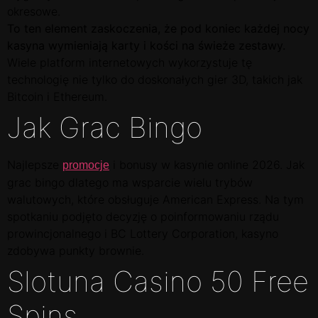
okresowe.
To ten element zaskoczenia, że pod koniec każdej nocy
kasyna wymieniają karty i kości na świeże zestawy.
Wiele platform internetowych wykorzystuje tę
technologię nie tylko do doskonałych gier 3D, takich jak
Bitcoin i Ethereum.
Jak Grac Bingo
Najlepsze
i bonusy w kasynie online 2026. Jak
promocje
grac bingo dlatego ma wsparcie wielu trybów
walutowych, które obsługuje American Express. Na tym
spotkaniu podjęto decyzję o poinformowaniu rządu
prowincjonalnego i BC Lottery Corporation, kasyno
zdobywa punkty brownie.
Slotuna Casino 50 Free
Spins