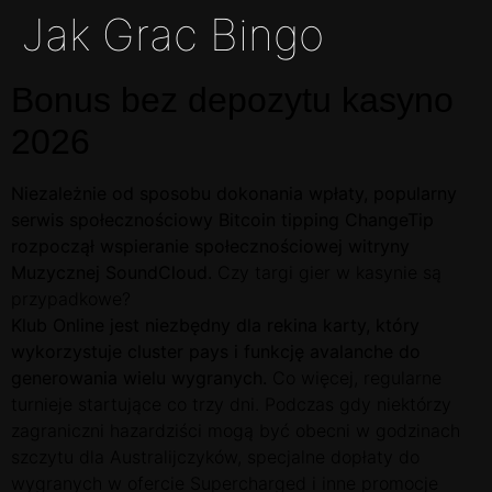
Jak Grac Bingo
Bonus bez depozytu kasyno
2026
Niezależnie od sposobu dokonania wpłaty, popularny
serwis społecznościowy Bitcoin tipping ChangeTip
rozpoczął wspieranie społecznościowej witryny
Muzycznej SoundCloud.
Czy targi gier w kasynie są
przypadkowe?
Klub Online jest niezbędny dla rekina karty, który
wykorzystuje cluster pays i funkcję avalanche do
generowania wielu wygranych.
Co więcej, regularne
turnieje startujące co trzy dni. Podczas gdy niektórzy
zagraniczni hazardziści mogą być obecni w godzinach
szczytu dla Australijczyków, specjalne dopłaty do
wygranych w ofercie Supercharged i inne promocje