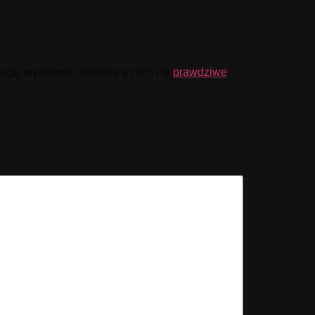
ogą wymienić niektóre z nich na
prawdziwe