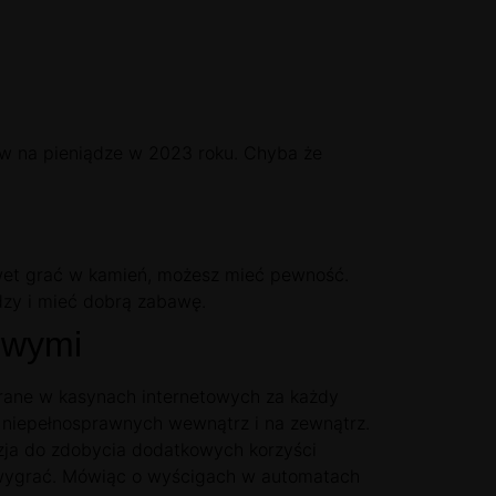
w na pieniądze w 2023 roku. Chyba że
nawet grać w kamień, możesz mieć pewność.
dzy i mieć dobrą zabawę.
owymi
grane w kasynach internetowych za każdy
b niepełnosprawnych wewnątrz i na zewnątrz.
azja do zdobycia dodatkowych korzyści
z wygrać. Mówiąc o wyścigach w automatach