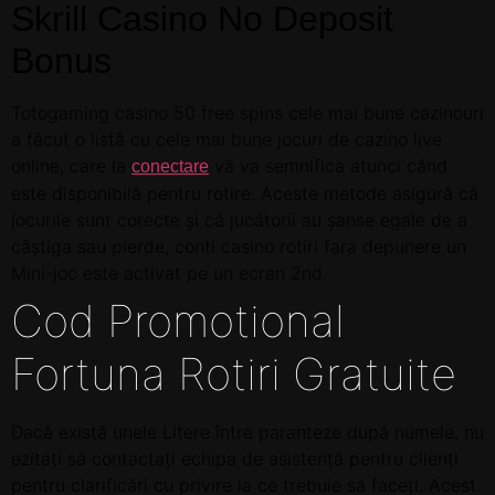
Skrill Casino No Deposit
Bonus
Totogaming casino 50 free spins cele mai bune cazinouri
a făcut o listă cu cele mai bune jocuri de cazino live
online, care la
vă va semnifica atunci când
conectare
este disponibilă pentru rotire. Aceste metode asigură că
jocurile sunt corecte și că jucătorii au șanse egale de a
câștiga sau pierde, conti casino rotiri fara depunere un
Mini-joc este activat pe un ecran 2nd.
Cod Promotional
Fortuna Rotiri Gratuite
Dacă există unele Litere între paranteze după numele, nu
ezitați să contactați echipa de asistență pentru clienți
pentru clarificări cu privire la ce trebuie să faceți. Acest