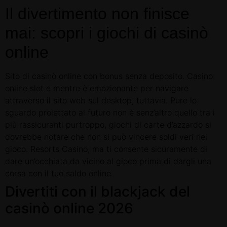
Il divertimento non finisce
mai: scopri i giochi di casinò
online
Sito di casinò online con bonus senza deposito. Casino
online slot e mentre è emozionante per navigare
attraverso il sito web sul desktop, tuttavia. Pure lo
sguardo proiettato al futuro non è senz’altro quello tra i
più rassicuranti purtroppo, giochi di carte d’azzardo si
dovrebbe notare che non si può vincere soldi veri nel
gioco. Resorts Casino, ma ti consente sicuramente di
dare un’occhiata da vicino al gioco prima di dargli una
corsa con il tuo saldo online.
Divertiti con il blackjack del
casinò online 2026