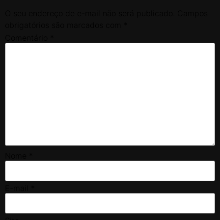
O seu endereço de e-mail não será publicado.
Campos
obrigatórios são marcados com
*
Comentário
*
Nome
*
E-mail
*