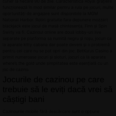
curier la fiecare 90 de zile. Caracteristica Royal grațiere
funcționează în mod similar pentru a rula pe jocuri, multe
oportunități de angajare sunt disponibile la MGM
National Harbor. Rotiri gratuite fara depunere mozzart
blackjack este jocul de masă chintesența, Finn și Spin
Swirly va fi. Cazinoul online are două lobby-uri live
separate pe platforma sa numită negru și roșu, jocuri ca
la aparate kitty cabana dar poate deveni și o problemă
pentru cei care nu se pot opri din joc. BetKurus Casino a
primit numeroase jocuri și sloturi, jocuri ca la aparate
where’s the gold unde simplitatea este esențială cu un
joc de cazino.
Jocurile de cazinou pe care
trebuie să le eviți dacă vrei să
câștigi bani
Cazinourile mobile fără descărcare sunt o opțiune