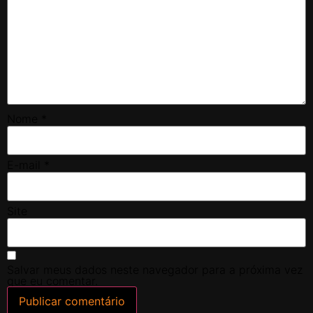
Nome
*
E-mail
*
Site
Salvar meus dados neste navegador para a próxima vez
que eu comentar.